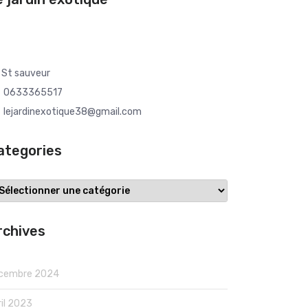
St sauveur
0633365517
lejardinexotique38@gmail.com
ategories
tegories
rchives
cembre 2024
ril 2023