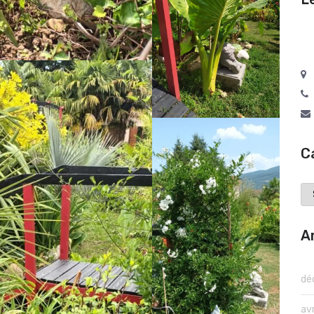
C
Ca
A
dé
av