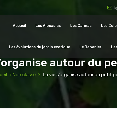
l
Accueil
Les Alocasias
Les Cannas
Les Colo
Les évolutions du jardin exotique
Le Bananier
Le
s’organise autour du pe
ueil
Non classé
La vie s’organise autour du petit p