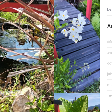
la
A
dé
av
oc
ju
ma
fé
L