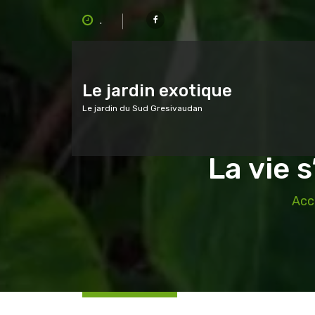
A
.
l
l
e
r
a
Le jardin exotique
u
Le jardin du Sud Gresivaudan
c
o
n
La vie 
t
e
n
Acc
u
Le 27 Déc, 2024