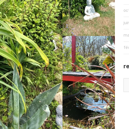
oc
ju
ma
fé
r