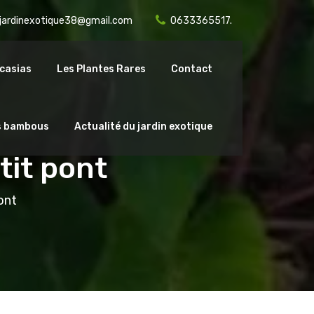
ejardinexotique38@gmail.com
0633365517.
casias
Les Plantes Rares
Contact
s bambous
Actualité du jardin exotique
tit pont
ont