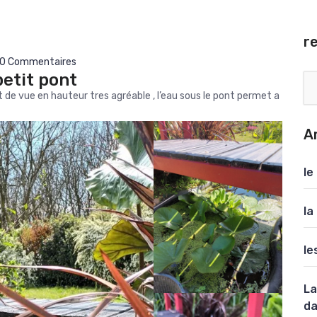
r
0 Commentaires
petit pont
nt de vue en hauteur tres agréable , l’eau sous le pont permet a
A
le
la
le
La
da