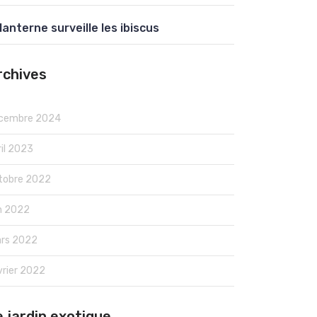
 lanterne surveille les ibiscus
rchives
cembre 2024
ril 2023
tobre 2022
in 2022
rs 2022
vrier 2022
e jardin exotique