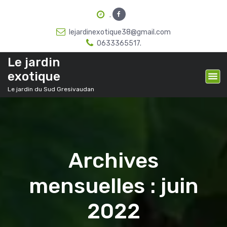
A
.
l
l
lejardinexotique38@gmail.com
e
0633365517.
r
Le jardin
a
u
exotique
c
Le jardin du Sud Gresivaudan
o
n
t
e
n
u
Archives
mensuelles : juin
2022